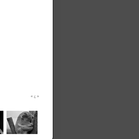
«
¿
»