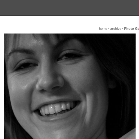
home
archive
Photo Ga
•
•